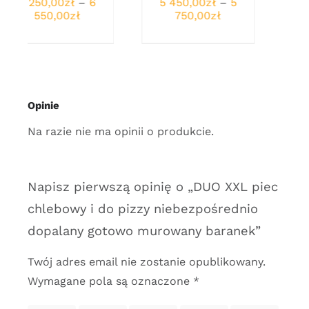
Zakres
300,00
zł
cen:
s
cen:
od
od
6
6
250,00zł
000,00zł
do
0zł
do
6
6
550,00zł
Opinie
300,00zł
0zł
Na razie nie ma opinii o produkcie.
Napisz pierwszą opinię o „DUO XXL piec
chlebowy i do pizzy niebezpośrednio
dopalany gotowo murowany baranek”
Twój adres email nie zostanie opublikowany.
Wymagane pola są oznaczone
*
1 z 5
2 z 5
3 z 5
4 z 5
5 z 5