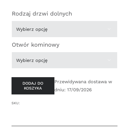
cen:
od
Rodzaj drzwi dolnych
5
800,00zł

do
6
Otwór kominowy
100,00zł

Przewidywana dostawa w
DODAJ DO
KOSZYKA
dniu: 17/09/2026
SKU: