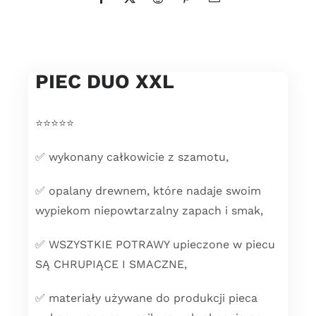
PIEC DUO XXL
⭐️⭐️⭐️⭐️⭐️
✅ wykonany całkowicie z szamotu,
✅ opalany drewnem, które nadaje swoim
wypiekom niepowtarzalny zapach i smak,
✅ WSZYSTKIE POTRAWY upieczone w piecu
SĄ CHRUPIĄCE I SMACZNE,
✅ materiały używane do produkcji pieca