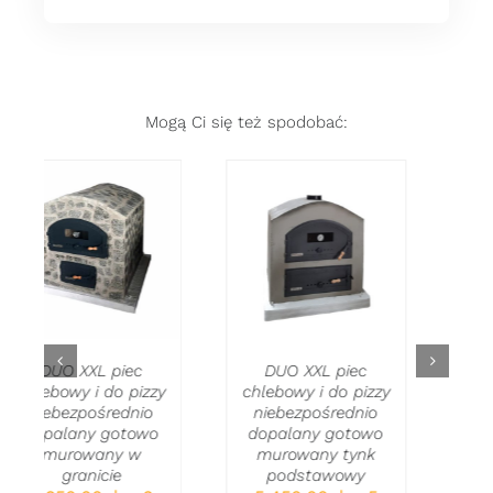
Mogą Ci się też spodobać:
WYBIERZ OPCJE
WYBIERZ OPCJE
TEN
/
TEN
/
PRODUKT
SZCZEGÓŁY
PRODUKT
SZCZEGÓŁY
MA
MA
WIELE
WIELE
WARIANTÓW.
.
WARIANTÓW.
OPCJE
DUO XXL piec
OPCJE
MOŻNA
DUO XXL piec
chlebowy i do pizzy
MOŻNA
WYBRAĆ
chlebowy i do pizzy
niebezpośrednio
WYBRAĆ
NA
niebezpośrednio
dopalany gotowo
NA
STRONIE
dopalany gotowo
murowany w cegle
STRONIE
PRODUKTU
murowany klinkier
6 250,00
zł
–
6
PRODUKTU
6 000,00
zł
–
6
Zakres
550,00
zł