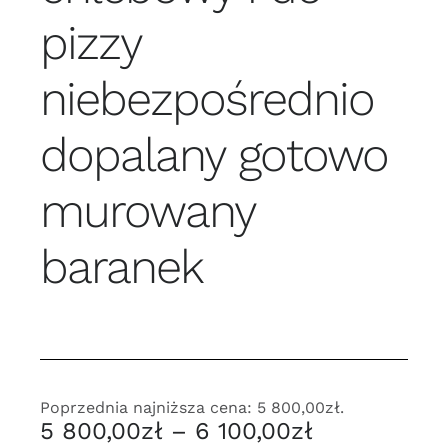
pizzy
niebezpośrednio
dopalany gotowo
murowany
baranek
Poprzednia najniższa cena:
5 800,00
zł
.
Zakres
5 800,00
zł
–
6 100,00
zł