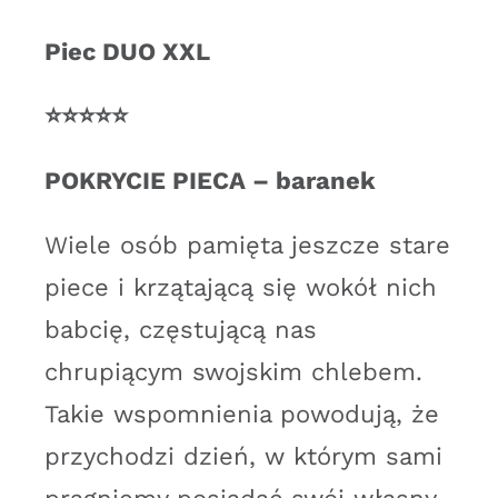
Piec DUO XXL
⭐️⭐️⭐️⭐️⭐️
POKRYCIE PIECA – baranek
Wiele osób pamięta jeszcze stare
piece i krzątającą się wokół nich
babcię, częstującą nas
chrupiącym swojskim chlebem.
Takie wspomnienia powodują, że
przychodzi dzień, w którym sami