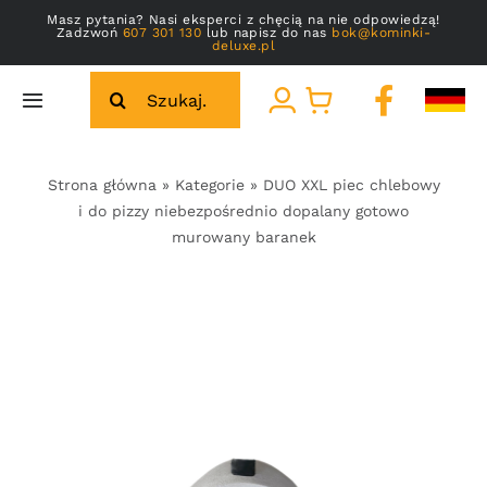
Przejdź
Masz pytania? Nasi eksperci z chęcią na nie odpowiedzą!
Zadzwoń
607 301 130
lub napisz do nas
bok@kominki-
do
deluxe.pl
zawartości
Szukaj
Toggle
Navigation
Strona główna
Strona główna
»
Kategorie
»
DUO XXL piec chlebowy
i do pizzy niebezpośrednio dopalany gotowo
Galeria
murowany baranek
O nas
Kontakt