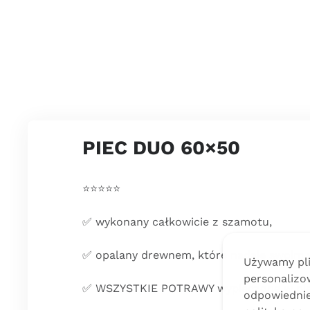
PIEC DUO 60×50
⭐️⭐️⭐️⭐️⭐️
✅ wykonany całkowicie z szamotu,
✅ opalany drewnem, które nadaje swoim 
Używamy plik
personalizow
✅ WSZYSTKIE POTRAWY wypieczone w pi
odpowiednie 