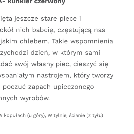
- klinkier czerwony
ęta jeszcze stare piece i
wokół nich babcię, częstującą nas
jskim chlebem. Takie wspomnienia
zychodzi dzień, w którym sami
dać swój własny piec, cieszyć się
wspaniałym nastrojem, który tworzy
o, poczuć zapach upieczonego
 innych wyrobów.
W kopułach (u góry), W tylniej ścianie (z tyłu)