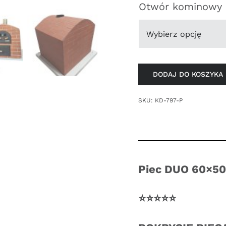
Otwór kominowy
DODAJ DO KOSZYKA
SKU:
KD-797-P
Piec DUO 60×5
⭐️⭐️⭐️⭐️⭐️