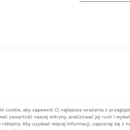
wypiekom niepowtarzalny zapach i smak,
i cookie, aby zapewnić Ci najlepsze wrażenia z przegląda
ać zawartość naszej witryny, analizować jej ruch i wyświ
ecu SĄ CHRUPIĄCE I SMACZNE,
reklamy. Aby uzyskać więcej informacji, zapoznaj się z n