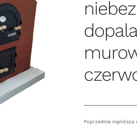
niebez
dopal
murowa
czerw
Poprzednia najniższa