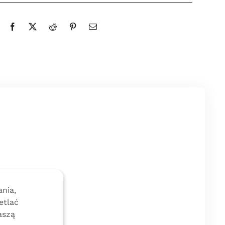
nia,
etlać
aszą