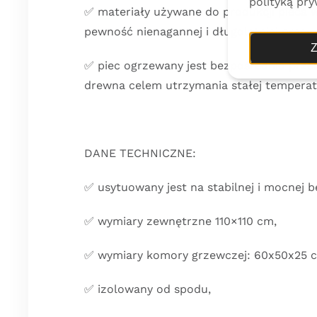
polityką pry
✅ materiały używane do produkcji pieca w
pewność nienagannej i długoletniej pracy,
Z
✅ piec ogrzewany jest bezpośrednio prze
drewna celem utrzymania stałej temperatu
DANE TECHNICZNE:
✅ usytuowany jest na stabilnej i mocnej 
✅ wymiary zewnętrzne 110×110 cm,
✅ wymiary komory grzewczej: 60x50x25 
✅ izolowany od spodu,