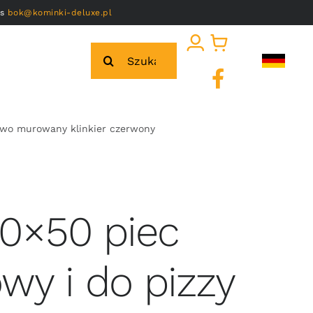
as
bok@kominki-deluxe.pl
Szukaj
owo murowany klinkier czerwony
0×50 piec
wy i do pizzy