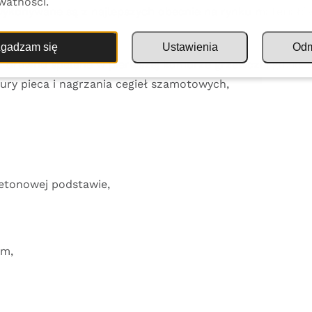
watności.
ykonywane są z najlepszych obecnie na rynku materiałów
gadzam się
Ustawienia
Od
z drewno spalane w pierwszej komorze grzewczej gdzie is
ry pieca i nagrzania cegieł szamotowych,
betonowej podstawie,
cm,