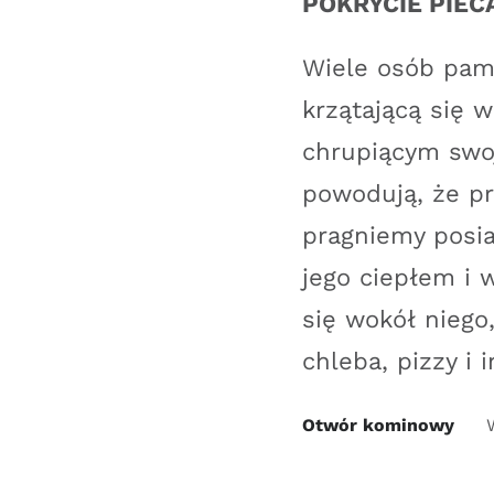
POKRYCIE PIECA
Wiele osób pami
krzątającą się 
chrupiącym swo
powodują, że pr
pragniemy posia
jego ciepłem i 
się wokół nieg
chleba, pizzy i
Otwór kominowy