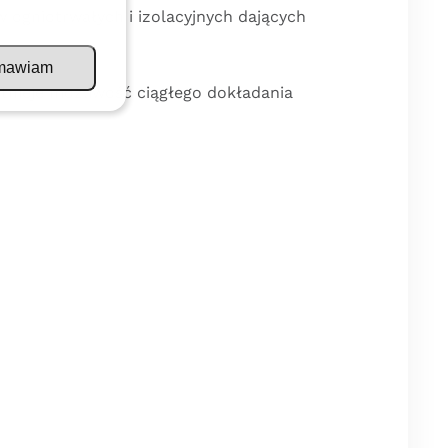
 ogniotrwałych i izolacyjnych dających
mawiam
tnieje możliwość ciągłego dokładania