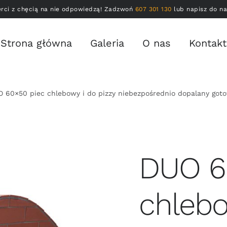
erci z chęcią na nie odpowiedzą! Zadzwoń
607 301 130
lub napisz do n
Strona główna
Galeria
O nas
Kontakt
 60×50 piec chlebowy i do pizzy niebezpośrednio dopalany got
DUO 6
chlebo