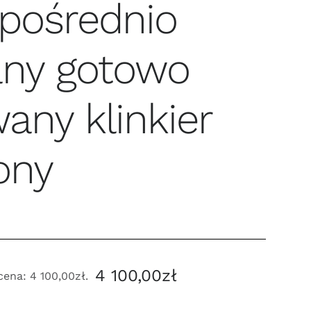
pośrednio
any gotowo
ny klinkier
ony
4 100,00
zł
 cena:
4 100,00
zł
.