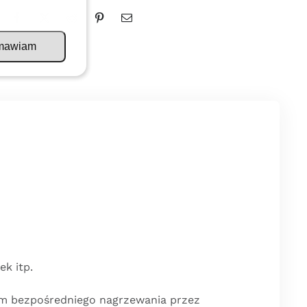
mawiam
k itp.
iem bezpośredniego nagrzewania przez