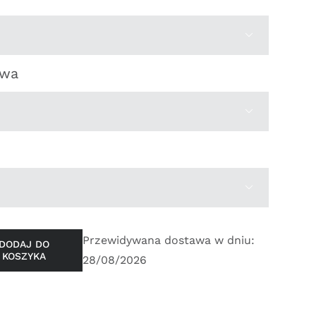
904,00zł

owa


Przewidywana dostawa w dniu:
DODAJ DO
KOSZYKA
28/08/2026