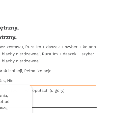
.
ętrzny,
trzny.
Bez zestawu, Rura 1m + daszek + szyber + kolano
z blachy nierdzewnej, Rura 1m + daszek + szyber
z blachy nierdzewnej
Brak izolacji, Pełna izolacja
Tak, Nie
Brak otworu, W kopułach (u góry)
nia,
etlać
aszą