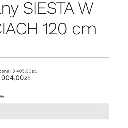
any SIESTA W
IACH 120 cm
 cena:
3 405,00
zł
.
Zakres
 904,00
zł
cen:
od
ów
3
405,00zł

do
4