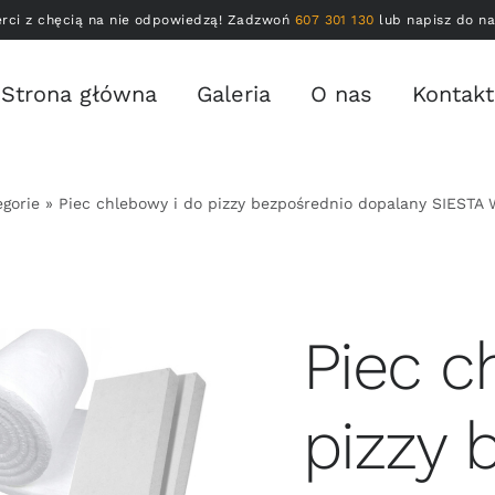
erci z chęcią na nie odpowiedzą! Zadzwoń
607 301 130
lub napisz do n
Strona główna
Galeria
O nas
Kontakt
egorie
»
Piec chlebowy i do pizzy bezpośrednio dopalany SIEST
Piec c
pizzy 