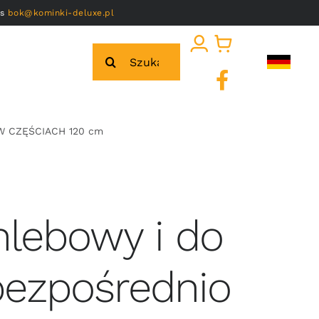
as
bok@kominki-deluxe.pl
Szukaj
A W CZĘŚCIACH 120 cm
hlebowy i do
bezpośrednio