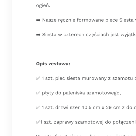
ogień.
➡️ Nasze ręcznie formowane piece Siesta 
➡️ Siesta w czterech częściach jest wyj
Opis zestawu:
✅ 1 szt. piec siesta murowany z szamotu o
✅ płyty do paleniska szamotowego,
✅ 1 szt. drzwi szer 40.5 cm x 29 cm z do
✅1 szt. zaprawy szamotowej do połączen