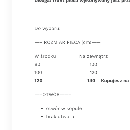
Uwaga: front pieca wykonywany jest prze
Do wyboru:
—– ROZMIAR PIECA (cm)——
W środku Na zewnątrz
80 100
100 120
120 140 Kupujesz na tej 
—–OTWÓR——-
otwór w kopule
brak otworu