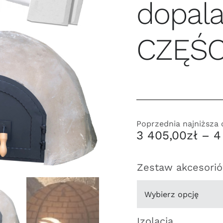
dopal
CZĘŚC
Poprzednia najniższa
3 405,00
zł
–
4
Zestaw akcesori
Izolacja