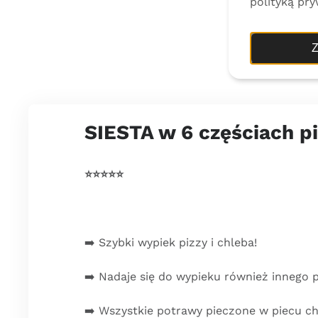
polityką pry
Z
SIESTA w 6 częściach pi
⭐️⭐️⭐️⭐️⭐
➡️ Szybki wypiek pizzy i chleba!
➡️ Nadaje się do wypieku również innego 
➡️ Wszystkie potrawy pieczone w piecu c