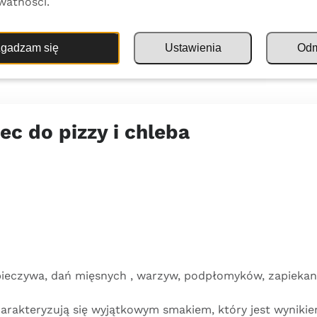
watności.
gadzam się
Ustawienia
Od
ec do pizzy i chleba
pieczywa, dań mięsnych , warzyw, podpłomyków, zapiekane
harakteryzują się wyjątkowym smakiem, który jest wynik