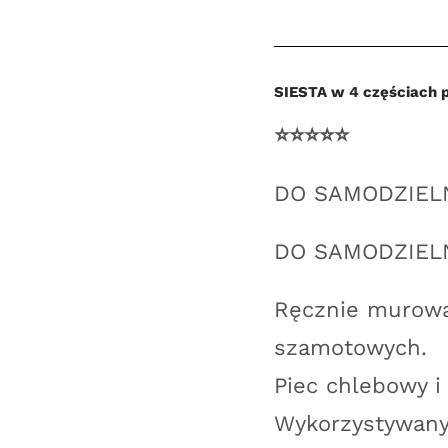
i
do
pizzy
bezpośrednio
SIESTA w 4 częściach p
dopalany
⭐️⭐️⭐️⭐️⭐
SIESTA
W
DO SAMODZIEL
CZĘŚCIACH
120
DO SAMODZIEL
cm
Ręcznie murowan
szamotowych.
Piec chlebowy i 
Wykorzystywany