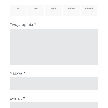
1 z 5
2 z 5
3 z 5
4 z 5
5 z 5
gwiazdek
gwiazdek
gwiazdek
gwiazdek
gwiazdek
Twoja opinia
*
Nazwa
*
E-mail
*