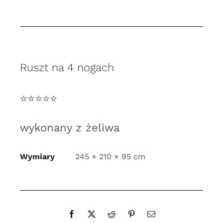
do
pieca
chlebowego
na
Ruszt na 4 nogach
nóżkach
⭐️⭐️⭐️⭐️⭐️
wykonany z żeliwa
Wymiary
245 × 210 × 95 cm