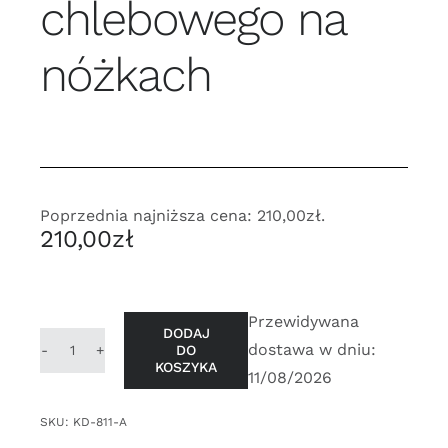
chlebowego na
nóżkach
Poprzednia najniższa cena:
210,00
zł
.
210,00
zł
Przewidywana
DODAJ
dostawa w dniu:
DO
ilość
KOSZYKA
11/08/2026
Ruszt
żeliwny
SKU:
KD-811-A
grillowy