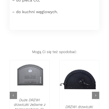
– do pieca CO,
– do kuchni węglowych.
Mogą Ci się też spodobać:
DODAJ DO
DODAJ DO
KOSZYKA
/
KOSZYKA
/
SZCZEGÓŁY
SZCZEGÓŁY
.
Duże DRZWI
drzwiczki żeliwne z
DRZWI drzwiczki