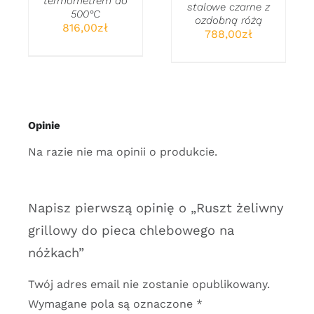
termometrem do
stalowe czarne z
500°C
ozdobną różą
816,00
zł
788,00
zł
s
zł
Opinie
zł
Na razie nie ma opinii o produkcie.
Napisz pierwszą opinię o „Ruszt żeliwny
grillowy do pieca chlebowego na
nóżkach”
Twój adres email nie zostanie opublikowany.
Wymagane pola są oznaczone
*