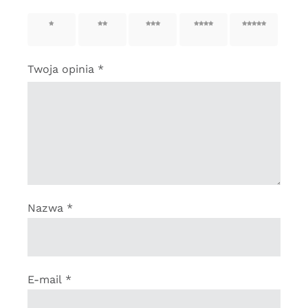
1 z 5
2 z 5
3 z 5
4 z 5
5 z 5
gwiazdek
gwiazdek
gwiazdek
gwiazdek
gwiazdek
Twoja opinia
*
Nazwa
*
E-mail
*