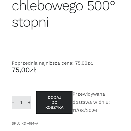
chlebowego 500°
stopni
Poprzednia najniższa cena:
75,00
zł
.
75,00
zł
Przewidywana
DODAJ
dostawa w dniu:
DO
ilość
KOSZYKA
11/08/2026
TERMOMETR
15
SKU:
KD-484-A
cm