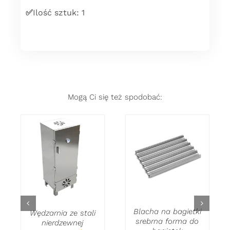
✅
Ilość sztuk: 1
Mogą Ci się też spodobać:
DODAJ DO
DODAJ DO
KOSZYKA
/
KOSZYKA
/
SZCZEGÓŁY
SZCZEGÓŁY
Blacha na bagietki
Wędzarnia ze stali
srebrna forma do
nierdzewnej