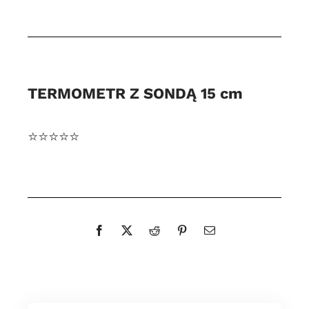
do
pieca
chlebowego
500°
TERMOMETR Z SONDĄ 15 cm
stopni
⭐️⭐️⭐️⭐️⭐️