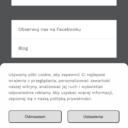
Obserwuj nas na Facebooku
Blog
Używamy pliki cookie, aby zapewnić Ci najlepsze
wrażenia z przeglądania, personalizować zawartość
Odtwarzacz
naszej witryny, analizować jej ruch i wyświetlać
00:00
00:00
odpowiednie reklamy. Aby uzyskać więcej informacji,
plików
zapoznaj się z naszą polityką prywatności.
dźwiękowych
Copyright 2024 | Made by WrapHouse Szymon
Odmawiam
Ustawienia
Wieczorek | All Rights Reserved