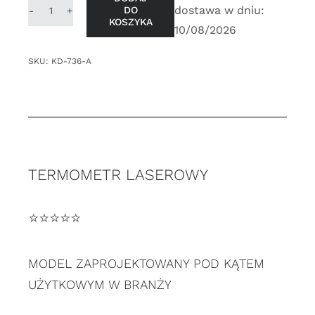
dostawa w dniu:
DO
ilość
KOSZYKA
10/08/2026
PIROMETR
TERMOMETR
SKU:
KD-736-A
LASEROWY
BEZDOTYKOWY
+650°C
TERMOMETR LASEROWY
⭐️⭐️⭐️⭐️⭐️
MODEL ZAPROJEKTOWANY POD KĄTEM
UŻYTKOWYM W BRANŻY