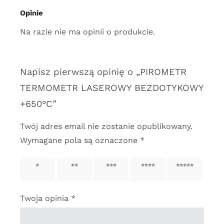
Opinie
Na razie nie ma opinii o produkcie.
Napisz pierwszą opinię o „PIROMETR
TERMOMETR LASEROWY BEZDOTYKOWY
+650°C”
Twój adres email nie zostanie opublikowany.
Wymagane pola są oznaczone
*
1 z 5
2 z 5
3 z 5
4 z 5
5 z 5
gwiazdek
gwiazdek
gwiazdek
gwiazdek
gwiazdek
Twoja opinia
*