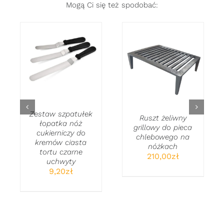
Mogą Ci się też spodobać:
DODAJ DO
DODAJ DO
KOSZYKA
/
KOSZYKA
/
SZCZEGÓŁY
SZCZEGÓŁY
Zestaw szpatułek
Ruszt żeliwny
łopatka nóż
grillowy do pieca
cukierniczy do
chlebowego na
kremów ciasta
nóżkach
tortu czarne
210,00
zł
uchwyty
9,20
zł