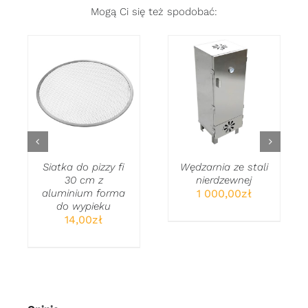
Mogą Ci się też spodobać:
DODAJ DO
DODAJ DO
KOSZYKA
/
KOSZYKA
/
SZCZEGÓŁY
SZCZEGÓŁY
Siatka do pizzy fi
Wędzarnia ze stali
30 cm z
nierdzewnej
aluminium forma
1 000,00
zł
do wypieku
14,00
zł