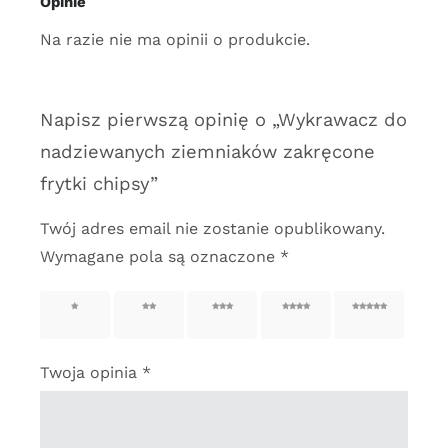
Opinie
Na razie nie ma opinii o produkcie.
Napisz pierwszą opinię o „Wykrawacz do
nadziewanych ziemniaków zakręcone
frytki chipsy”
Twój adres email nie zostanie opublikowany.
Wymagane pola są oznaczone
*
1 z 5
2 z 5
3 z 5
4 z 5
5 z 5
gwiazdek
gwiazdek
gwiazdek
gwiazdek
gwiazdek
Twoja opinia
*