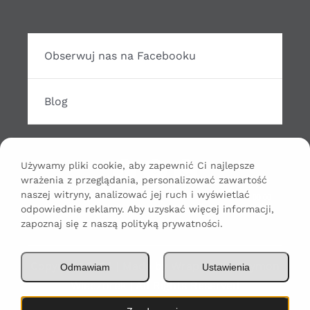
Obserwuj nas na Facebooku
Blog
Używamy pliki cookie, aby zapewnić Ci najlepsze
wrażenia z przeglądania, personalizować zawartość
Odtwarzacz
naszej witryny, analizować jej ruch i wyświetlać
00:00
00:00
odpowiednie reklamy. Aby uzyskać więcej informacji,
plików
zapoznaj się z naszą polityką prywatności.
dźwiękowych
Copyright 2024 | Made by WrapHouse Szymon
Odmawiam
Ustawienia
Wieczorek | All Rights Reserved