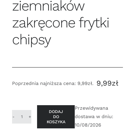
ziemniaków
zakręcone frytki
chipsy
9,99
zł
Poprzednia najniższa cena:
9,99
zł
.
Przewidywana
DODAJ
dostawa w dniu:
DO
ilość
KOSZYKA
10/08/2026
Wykrawacz