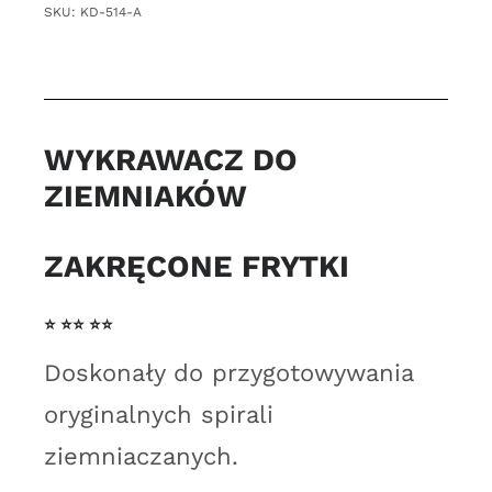
do
SKU:
KD-514-A
nadziewanych
ziemniaków
zakręcone
frytki
WYKRAWACZ DO
chipsy
ZIEMNIAKÓW
ZAKRĘCONE FRYTKI
⭐ ⭐⭐ ⭐⭐
Doskonały do przygotowywania
oryginalnych spirali
ziemniaczanych.