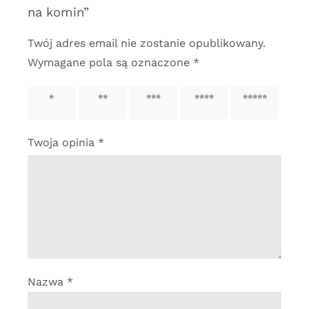
na komin”
Twój adres email nie zostanie opublikowany.
Wymagane pola są oznaczone
*
1 z 5
2 z 5
3 z 5
4 z 5
5 z 5
gwiazdek
gwiazdek
gwiazdek
gwiazdek
gwiazdek
Twoja opinia
*
Nazwa
*