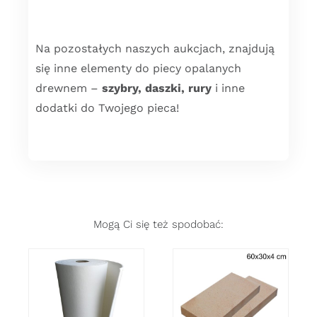
Na pozostałych naszych aukcjach, znajdują
się inne elementy do piecy opalanych
drewnem –
szybry, daszki, rury
i inne
dodatki do Twojego pieca!
Mogą Ci się też spodobać:
DODAJ DO
DODAJ DO
KOSZYKA
/
KOSZYKA
/