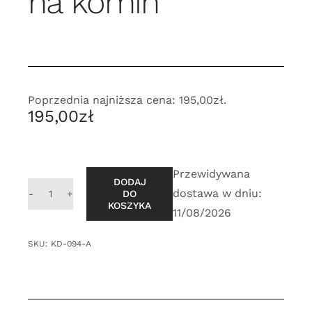
na komin
Poprzednia najniższa cena:
195,00
zł
.
195,00
zł
Przewidywana
DODAJ
dostawa w dniu:
DO
ilość
KOSZYKA
11/08/2026
Kolano
kolanko
SKU:
KD-094-A
rura
90°
fi