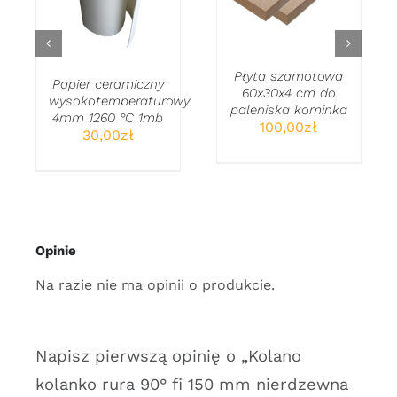
SZCZEGÓŁY
SZCZEGÓŁY
.
Płyta szamotowa
Papier ceramiczny
60x30x4 cm do
wysokotemperaturowy
paleniska kominka
4mm 1260 °C 1mb
100,00
zł
30,00
zł
s
ł
Opinie
zł
Na razie nie ma opinii o produkcie.
Napisz pierwszą opinię o „Kolano
kolanko rura 90° fi 150 mm nierdzewna