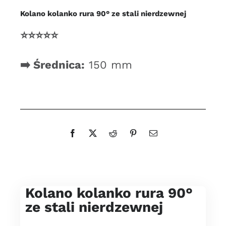
150
Kolano kolanko rura 90° ze stali nierdzewnej
mm
nierdzewna
⭐️⭐️⭐️⭐️⭐️
na
komin
➡️
Średnica:
150 mm
Kolano kolanko rura 90°
ze stali nierdzewnej