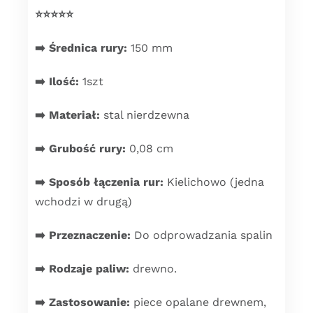
⭐️⭐️⭐️⭐️⭐️
➡️
Średnica rury:
150 mm
➡️
Ilość:
1szt
➡️ Materiał:
stal nierdzewna
➡️ Grubość rury:
0,08 cm
➡️ Sposób łączenia rur:
Kielichowo (jedna
wchodzi w drugą)
➡️ Przeznaczenie:
Do odprowadzania spalin
➡️ Rodzaje paliw:
drewno.
➡️ Zastosowanie:
piece opalane drewnem,