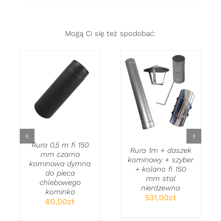
Mogą Ci się też spodobać:
DODAJ DO
DODAJ DO
KOSZYKA
/
KOSZYKA
/
SZCZEGÓŁY
SZCZEGÓŁY
Rura 0,5 m fi 150
Rura 1m + daszek
mm czarna
kominowy + szyber
kominowa dymna
+ kolano fi 150
do pieca
mm stal
chlebowego
nierdzewna
kominka
531,00
zł
80,00
zł