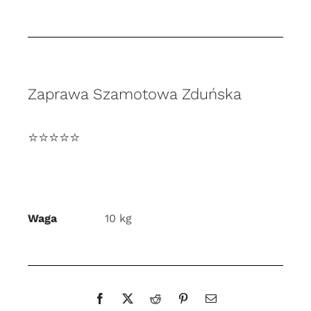
10
kg
ognioodporna
Zaprawa Szamotowa Zduńska
⭐️⭐️⭐️⭐️⭐
Waga
10 kg