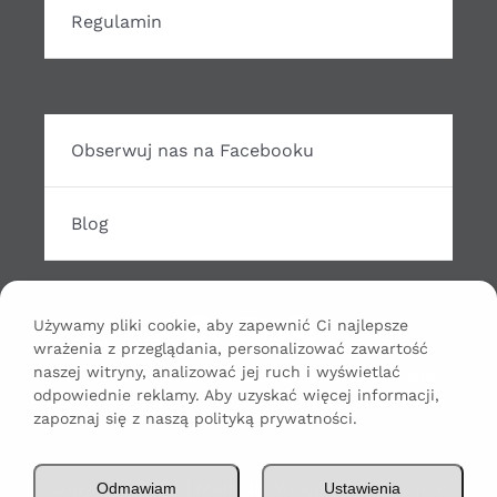
Regulamin
Obserwuj nas na Facebooku
Blog
Używamy pliki cookie, aby zapewnić Ci najlepsze
wrażenia z przeglądania, personalizować zawartość
Odtwarzacz
naszej witryny, analizować jej ruch i wyświetlać
00:00
00:00
odpowiednie reklamy. Aby uzyskać więcej informacji,
plików
zapoznaj się z naszą polityką prywatności.
dźwiękowych
Copyright 2024 | Made by WrapHouse Szymon
Odmawiam
Ustawienia