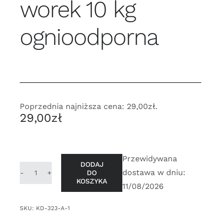
worek 10 kg
ognioodporna
Poprzednia najniższa cena:
29,00
zł
.
29,00
zł
Przewidywana
DODAJ
dostawa w dniu:
DO
ilość
KOSZYKA
11/08/2026
Zaprawa
szamotowa
SKU:
KD-323-A-1
worek