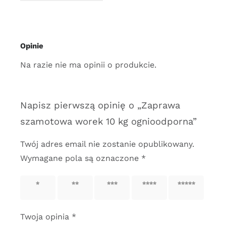
Opinie
Na razie nie ma opinii o produkcie.
Napisz pierwszą opinię o „Zaprawa
szamotowa worek 10 kg ognioodporna”
Twój adres email nie zostanie opublikowany.
Wymagane pola są oznaczone
*
1 z 5
2 z 5
3 z 5
4 z 5
5 z 5
gwiazdek
gwiazdek
gwiazdek
gwiazdek
gwiazdek
Twoja opinia
*