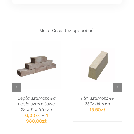
Mogą Ci się też spodobać:
WYBIERZ OPCJE
DODAJ DO
TEN
/
KOSZYKA
/
PRODUKT
SZCZEGÓŁY
SZCZEGÓŁY
MA
WIELE
WARIANTÓW.
OPCJE
Cegła szamotowa
Klin szamotowy
MOŻNA
cegły szamotowe
230×114 mm
WYBRAĆ
23 x 11 x 6,5 cm
15,50
zł
NA
6,00
zł
–
1
STRONIE
Zakres
980,00
zł
PRODUKTU
cen:
od