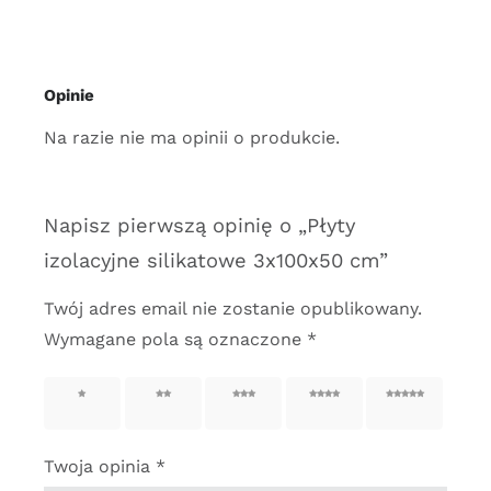
6,00zł
do
1
980,00zł
Opinie
Na razie nie ma opinii o produkcie.
Napisz pierwszą opinię o „Płyty
izolacyjne silikatowe 3x100x50 cm”
Twój adres email nie zostanie opublikowany.
Wymagane pola są oznaczone
*
1 z 5
2 z 5
3 z 5
4 z 5
5 z 5
gwiazdek
gwiazdek
gwiazdek
gwiazdek
gwiazdek
Twoja opinia
*