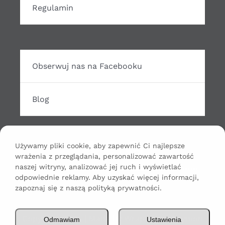
Regulamin
Obserwuj nas na Facebooku
Blog
Używamy pliki cookie, aby zapewnić Ci najlepsze
wrażenia z przeglądania, personalizować zawartość
Odtwarzacz
naszej witryny, analizować jej ruch i wyświetlać
00:00
00:00
odpowiednie reklamy. Aby uzyskać więcej informacji,
plików
zapoznaj się z naszą polityką prywatności.
dźwiękowych
Copyright 2024 | Made by WrapHouse Szymon
Odmawiam
Ustawienia