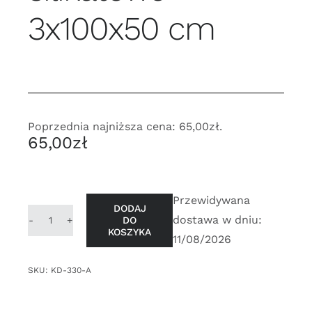
3x100x50 cm
Poprzednia najniższa cena:
65,00
zł
.
65,00
zł
Przewidywana
DODAJ
dostawa w dniu:
DO
ilość
KOSZYKA
11/08/2026
Płyty
izolacyjne
SKU:
KD-330-A
silikatowe
3x100x50