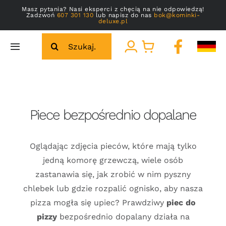
Przejdź
Masz pytania? Nasi eksperci z chęcią na nie odpowiedzą!
Zadzwoń
607 301 130
lub napisz do nas
bok@kominki-
do
deluxe.pl
zawartości
Szukaj
Toggle
Navigation
Strona główna
Strona główna
»
Piece bezpośrednio dopalane
Galeria
Piece bezpośrednio dopalane
O nas
Oglądając zdjęcia pieców, które mają tylko
jedną komorę grzewczą, wiele osób
Kontakt
zastanawia się, jak zrobić w nim pyszny
chlebek lub gdzie rozpalić ognisko, aby nasza
pizza mogła się upiec? Prawdziwy
piec do
pizzy
bezpośrednio dopalany działa na