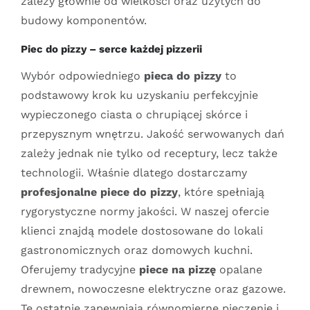
zależy głównie od wielkości oraz użytych do
budowy komponentów.
Piec do pizzy – serce każdej pizzerii
Wybór odpowiedniego
pieca do pizzy
to
podstawowy krok ku uzyskaniu perfekcyjnie
wypieczonego ciasta o chrupiącej skórce i
przepysznym wnętrzu. Jakość serwowanych dań
zależy jednak nie tylko od receptury, lecz także
technologii. Właśnie dlatego dostarczamy
profesjonalne piece do pizzy
, które spełniają
rygorystyczne normy jakości. W naszej ofercie
klienci znajdą modele dostosowane do lokali
gastronomicznych oraz domowych kuchni.
Oferujemy tradycyjne
piece na pizzę
opalane
drewnem, nowoczesne elektryczne oraz gazowe.
Te ostatnie zapewniają równomierne pieczenie i