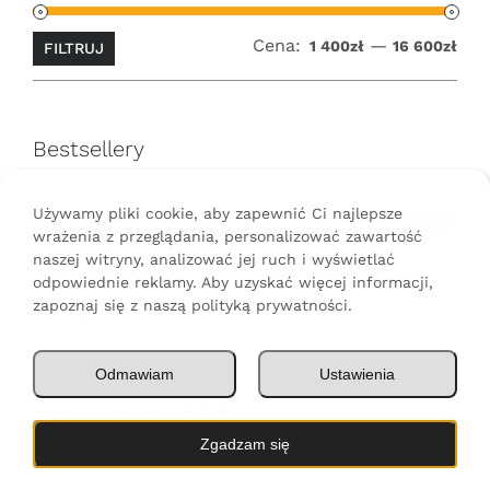
Cena:
—
Cen
Cen
1 400zł
16 600zł
FILTRUJ
min
ma
Bestsellery
DRZWI drzwiczki stalowe do paleniska
Używamy pliki cookie, aby zapewnić Ci najlepsze
duże 60x20 cm
490,00
zł
wrażenia z przeglądania, personalizować zawartość
naszej witryny, analizować jej ruch i wyświetlać
odpowiednie reklamy. Aby uzyskać więcej informacji,
Wędzarnia ze stali nierdzewnej
1
zapoznaj się z naszą polityką prywatności.
000,00
zł
Odmawiam
Ustawienia
Łyżka drewniana szwedzka warzecha
50 cm kucharska
9,00
zł
Zgadzam się