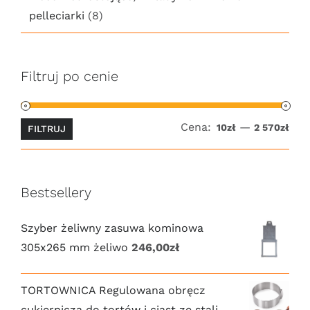
pelleciarki
(8)
Filtruj po cenie
Cena:
—
Cen
Cen
10zł
2 570zł
FILTRUJ
min
ma
Bestsellery
Szyber żeliwny zasuwa kominowa
305x265 mm żeliwo
246,00
zł
TORTOWNICA Regulowana obręcz
cukiernicza do tortów i ciast ze stali