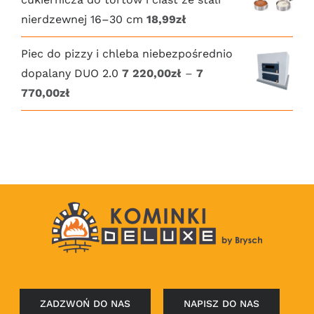
nierdzewnej 16–30 cm
18,99
zł
Piec do pizzy i chleba niebezpośrednio
dopalany DUO 2.0
7 220,00
zł
–
7
Zakres
770,00
zł
cen:
od
7
220,00zł
do
7
770,00zł
ZADZWOŃ DO NAS
NAPISZ DO NAS