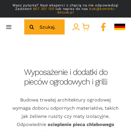
Przejdź
Masz pytania? Nasi eksperci z chęcią na nie odpowiedzą!
Zadzwoń
607 301 130
lub napisz do nas
bok@kominki-
do
deluxe.pl
zawartości
Szukaj
Toggle
Navigation
Strona główna
Strona główna
»
Akcesoria do budowy pieców
»
Wyposażenie i
Galeria
dodatki
Wyposażenie i dodatki do
pieców ogrodowych i grilli
O nas
Kontakt
Budowa trwałej architektury ogrodowej
wymaga doboru odpornych materiałów, takich
jak żeliwne ruszty czy maty izolacyjne.
Odpowiednie
ocieplenie pieca chlebowego