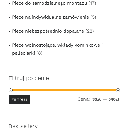
Piece do samodzielnego montażu
(17)
Piece na indywidualne zamówienie
(5)
Piece niebezpośrednio dopalane
(22)
Piece wolnostojące, wkłady kominkowe i
pelleciarki
(8)
Filtruj po cenie
Cena:
—
Cen
Cen
30zł
540zł
FILTRUJ
min
ma
Bestsellery