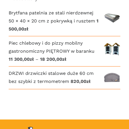
Brytfana patelnia ze stali nierdzewnej
50 × 40 × 20 cm z pokrywką i rusztem
1
500,00
zł
Piec chlebowy i do pizzy mobilny
gastronomiczny PIĘTROWY w baranku
Zakres
11 300,00
zł
–
18 200,00
zł
cen:
DRZWI drzwiczki stalowe duże 60 cm
od
bez szybki z termometrem
820,00
zł
11
300,00zł
do
18
200,00zł