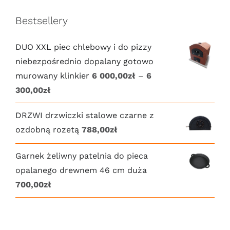
Bestsellery
DUO XXL piec chlebowy i do pizzy
niebezpośrednio dopalany gotowo
murowany klinkier
6 000,00
zł
–
6
Zakres
300,00
zł
cen:
DRZWI drzwiczki stalowe czarne z
od
ozdobną rozetą
788,00
zł
6
000,00zł
Garnek żeliwny patelnia do pieca
do
opalanego drewnem 46 cm duża
6
700,00
zł
300,00zł