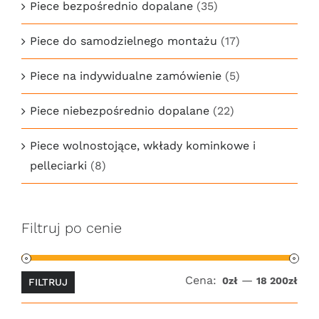
Piece bezpośrednio dopalane
(35)
Piece do samodzielnego montażu
(17)
Piece na indywidualne zamówienie
(5)
Piece niebezpośrednio dopalane
(22)
Piece wolnostojące, wkłady kominkowe i
pelleciarki
(8)
Filtruj po cenie
Cena:
—
Cen
Cen
0zł
18 200zł
FILTRUJ
min
ma