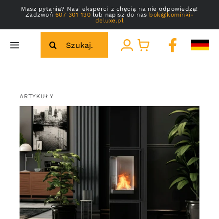
Przejdź
Masz pytania? Nasi eksperci z chęcią na nie odpowiedzą!
Zadzwoń
607 301 130
lub napisz do nas
bok@kominki-
do
deluxe.pl
zawartości
Szukaj
Toggle
Navigation
Strona główna
ARTYKUŁY
Galeria
O nas
Kontakt