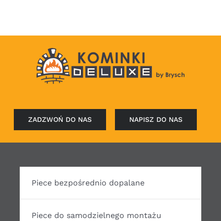
3
405,00zł
do
4
904,00zł
ZADZWOŃ DO NAS
NAPISZ DO NAS
Piece bezpośrednio dopalane
Piece do samodzielnego montażu