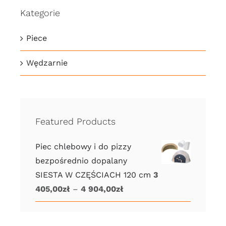
Kategorie
Piece
Wędzarnie
Featured Products
Piec chlebowy i do pizzy
bezpośrednio dopalany
SIESTA W CZĘŚCIACH 120 cm
3
Zakres
405,00
zł
–
4 904,00
zł
cen:
od