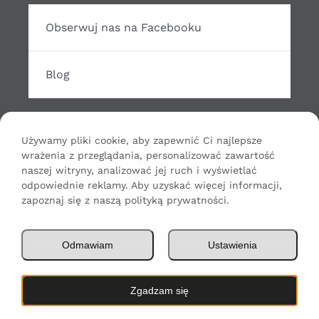
Obserwuj nas na Facebooku
Blog
Używamy pliki cookie, aby zapewnić Ci najlepsze
wrażenia z przeglądania, personalizować zawartość
Odtwarzacz
naszej witryny, analizować jej ruch i wyświetlać
00:00
00:00
odpowiednie reklamy. Aby uzyskać więcej informacji,
plików
zapoznaj się z naszą polityką prywatności.
dźwiękowych
Copyright 2024 | Made by WrapHouse Szymon
Odmawiam
Ustawienia
Wieczorek | All Rights Reserved
Zgadzam się