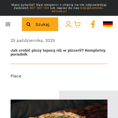
Przejdź
Masz pytania? Nasi eksperci z chęcią na nie odpowiedzą!
Zadzwoń
607 301 130
lub napisz do nas
bok@kominki-
do
deluxe.pl
zawartości
Szukaj
Toggle
Navigation
Strona główna
25 października, 2025
Jak zrobić pizzę lepszą niż w pizzerii? Kompletny
poradnik
Galeria
O nas
Piece
Kontakt